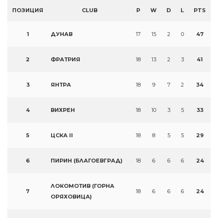
ПОЗИЦИЯ
CLUB
P
W
D
L
PTS
1
ДУНАВ
17
15
2
0
47
2
ФРАТРИЯ
18
13
2
3
41
3
ЯНТРА
18
9
7
2
34
4
ВИХРЕН
18
10
3
5
33
5
ЦСКА II
18
8
5
5
29
6
ПИРИН (БЛАГОЕВГРАД)
18
6
6
6
24
ЛОКОМОТИВ (ГОРНА
7
18
6
6
6
24
ОРЯХОВИЦА)