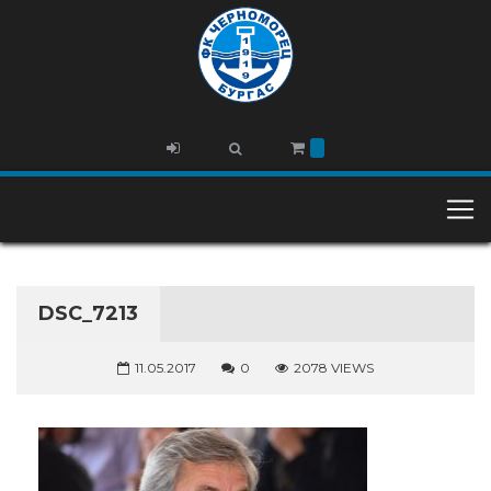
DSC_7213
11.05.2017
0
2078 VIEWS