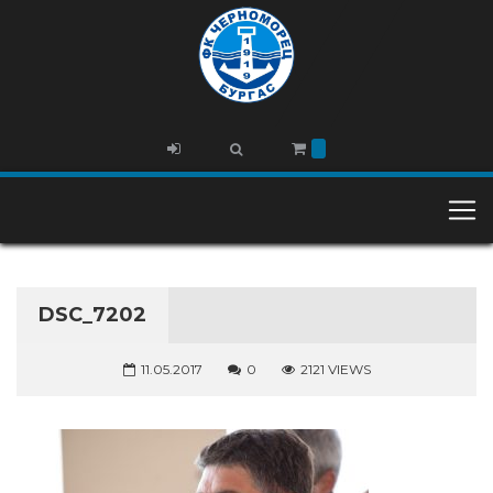
DSC_7202
11.05.2017
0
2121 VIEWS