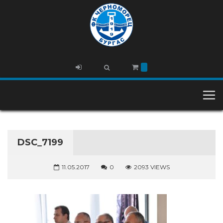
DSC_7199
11.05.2017
0
2093 VIEWS