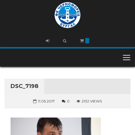
DSC_7198
11.05.2017
0
2132 VIEWS