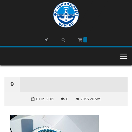
9
01.09.2019
0
2055 VIEWS