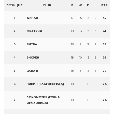
ПОЗИЦИЯ
CLUB
P
W
D
L
PTS
1
ДУНАВ
17
15
2
0
47
2
ФРАТРИЯ
18
13
2
3
41
3
ЯНТРА
18
9
7
2
34
4
ВИХРЕН
18
10
3
5
33
5
ЦСКА II
18
8
5
5
29
6
ПИРИН (БЛАГОЕВГРАД)
18
6
6
6
24
ЛОКОМОТИВ (ГОРНА
7
18
6
6
6
24
ОРЯХОВИЦА)