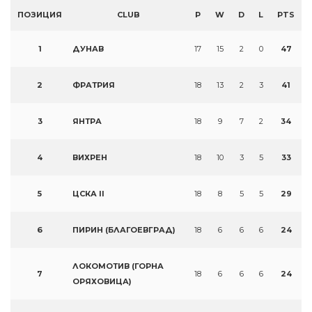
ПОЗИЦИЯ
CLUB
P
W
D
L
PTS
1
ДУНАВ
17
15
2
0
47
2
ФРАТРИЯ
18
13
2
3
41
3
ЯНТРА
18
9
7
2
34
4
ВИХРЕН
18
10
3
5
33
5
ЦСКА II
18
8
5
5
29
6
ПИРИН (БЛАГОЕВГРАД)
18
6
6
6
24
ЛОКОМОТИВ (ГОРНА
7
18
6
6
6
24
ОРЯХОВИЦА)