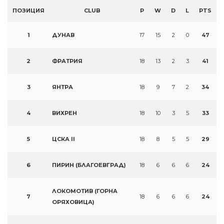
ПОЗИЦИЯ
CLUB
P
W
D
L
PTS
1
ДУНАВ
17
15
2
0
47
2
ФРАТРИЯ
18
13
2
3
41
3
ЯНТРА
18
9
7
2
34
4
ВИХРЕН
18
10
3
5
33
5
ЦСКА II
18
8
5
5
29
6
ПИРИН (БЛАГОЕВГРАД)
18
6
6
6
24
ЛОКОМОТИВ (ГОРНА
7
18
6
6
6
24
ОРЯХОВИЦА)