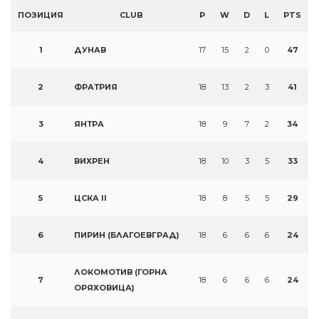
ПОЗИЦИЯ
CLUB
P
W
D
L
PTS
1
ДУНАВ
17
15
2
0
47
2
ФРАТРИЯ
18
13
2
3
41
3
ЯНТРА
18
9
7
2
34
4
ВИХРЕН
18
10
3
5
33
5
ЦСКА II
18
8
5
5
29
6
ПИРИН (БЛАГОЕВГРАД)
18
6
6
6
24
ЛОКОМОТИВ (ГОРНА
7
18
6
6
6
24
ОРЯХОВИЦА)