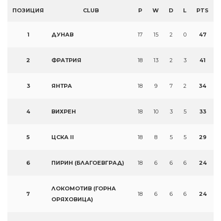
ПОЗИЦИЯ
CLUB
P
W
D
L
PTS
1
ДУНАВ
17
15
2
0
47
2
ФРАТРИЯ
18
13
2
3
41
3
ЯНТРА
18
9
7
2
34
4
ВИХРЕН
18
10
3
5
33
5
ЦСКА II
18
8
5
5
29
6
ПИРИН (БЛАГОЕВГРАД)
18
6
6
6
24
ЛОКОМОТИВ (ГОРНА
7
18
6
6
6
24
ОРЯХОВИЦА)