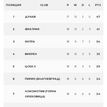
ПОЗИЦИЯ
CLUB
P
W
D
L
PTS
1
ДУНАВ
17
15
2
0
47
2
ФРАТРИЯ
18
13
2
3
41
3
ЯНТРА
18
9
7
2
34
4
ВИХРЕН
18
10
3
5
33
5
ЦСКА II
18
8
5
5
29
6
ПИРИН (БЛАГОЕВГРАД)
18
6
6
6
24
ЛОКОМОТИВ (ГОРНА
7
18
6
6
6
24
ОРЯХОВИЦА)