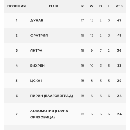
ПОЗИЦИЯ
CLUB
P
W
D
L
PTS
1
ДУНАВ
17
15
2
0
47
2
ФРАТРИЯ
18
13
2
3
41
3
ЯНТРА
18
9
7
2
34
4
ВИХРЕН
18
10
3
5
33
5
ЦСКА II
18
8
5
5
29
6
ПИРИН (БЛАГОЕВГРАД)
18
6
6
6
24
ЛОКОМОТИВ (ГОРНА
7
18
6
6
6
24
ОРЯХОВИЦА)