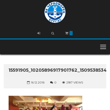
15591905_10205896917901762_1509538534
16.12.2016
0
2187 VIEWS