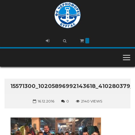
15571300_10205896992143618_410280379_
16.12.2016
0
2140 VIEWS