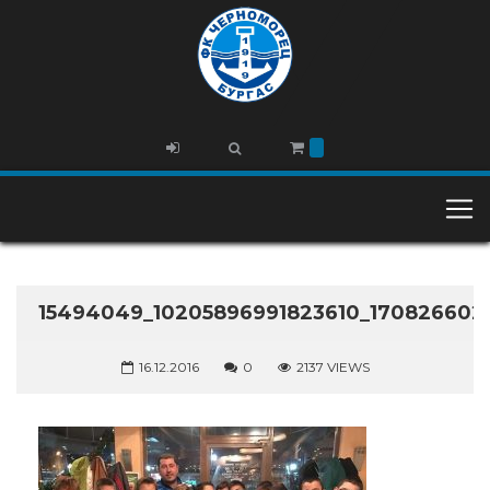
15494049_10205896991823610_170826602
16.12.2016
0
2137 VIEWS