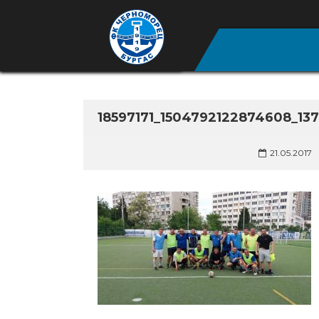
18597171_1504792122874608_13
21.05.2017