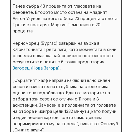
Танев събра 43 процента от гласовете на
феновете. Второто място остана на младият
Антон Узунов, за когото бяха 23 процента от вота.
Трети е вратарят Мартин Теменлиев с 20
процента.
Черноморец (Бургас) завърши на върха в
Югоизточната Трета лига, като момчетата в сини
фланелки показаха най-сериозно постоянство в
резултатите и водят с 6 точки пред втория
Загорец (Нова Загора)
.
„Сърцатият халф направи изключително силен
сезон и взискателната публика на столетника
оцени това подобаващо. Един от моторите на
отбора този сезон се отличи с 11 гола и 8
асистенции. Замесен е в половината от головете
на отбора и изигра цели 1332 минути ,като получи
и един червен картон, което само доказва
непримиримоста му на терена“, пишат от Фенклуб
„Сините акули“.