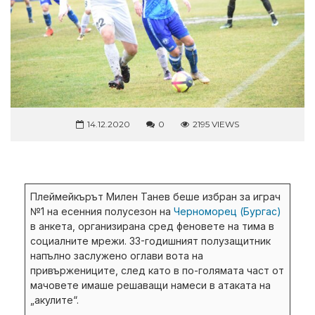
14.12.2020
0
2195 VIEWS
Плеймейкърът Милен Танев беше избран за играч
№1 на есенния полусезон на
Черноморец (Бургас)
в анкета, организирана сред феновете на тима в
социалните мрежи. 33-годишният полузащитник
напълно заслужено оглави вота на
привържениците, след като в по-голямата част от
мачовете имаше решаващи намеси в атаката на
„акулите“.