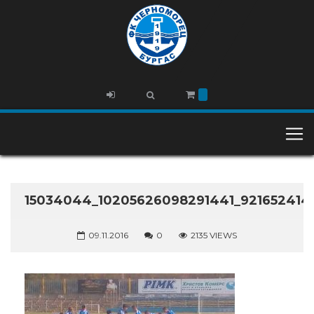
15034044_10205626098291441_921652414
09.11.2016
0
2135 VIEWS