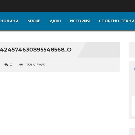
НОВИНИ
МЪЖЕ
ДЮШ
ИСТОРИЯ
СПОРТНО-ТЕХНИ
8424574630895548568_O
0
2138 VIEWS