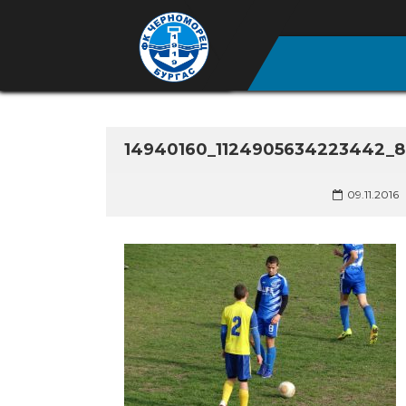
14940160_1124905634223442_
09.11.2016