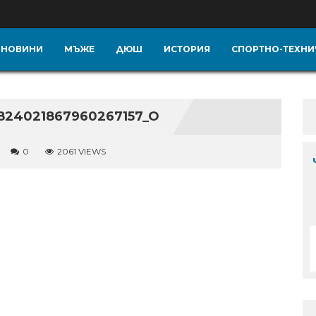
НОВИНИ
МЪЖЕ
ДЮШ
ИСТОРИЯ
СПОРТНО-ТЕХНИ
824021867960267157_O
0
2061 VIEWS