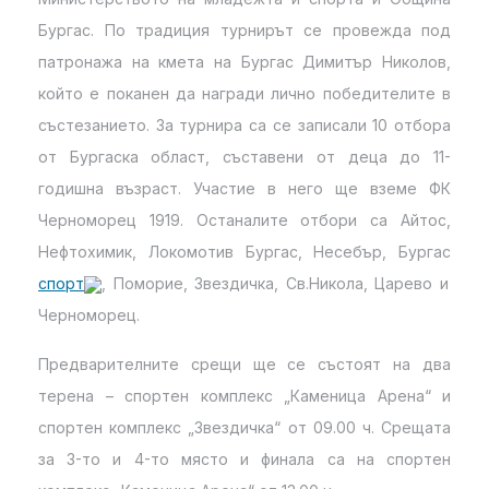
Бургас. По традиция турнирът се провежда под
патронажа на кмета на Бургас Димитър Николов,
който е поканен да награди лично победителите в
състезанието. За турнира са се записали 10 отбора
от Бургаска област, съставени от деца до 11-
годишна възраст. Участие в него ще вземе ФК
Черноморец 1919. Останалите отбори са Айтос,
Нефтохимик, Локомотив Бургас, Несебър, Бургас
спорт
, Поморие, Звездичка, Св.Никола, Царево и
Черноморец.
Предварителните срещи ще се състоят на два
терена – спортен комплекс „Каменица Арена“ и
спортен комплекс „Звездичка“ от 09.00 ч. Срещата
за 3-то и 4-то място и финала са на спортен