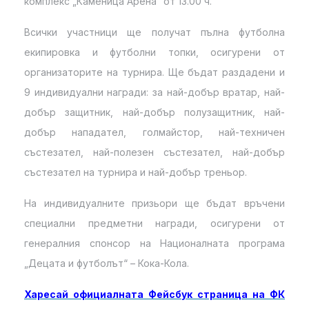
комплекс „Каменица Арена“ от 13.00 ч.
Всички участници ще получат пълна футболна
екипировка и футболни топки, осигурени от
организаторите на турнира. Ще бъдат раздадени и
9 индивидуални награди: за най-добър вратар, най-
добър защитник, най-добър полузащитник, най-
добър нападател, голмайстор, най-техничен
състезател, най-полезен състезател, най-добър
състезател на турнира и най-добър треньор.
На индивидуалните призьори ще бъдат връчени
специални предметни награди, осигурени от
генералния спонсор на Националната програма
„Децата и футболът“ – Кока-Кола.
Харесай официалната Фейсбук страница на ФК