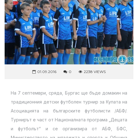
01.09.2016
0
2238 VIEWS
На 7 септември, сряда, Бургас ще бъде домакин на
традиционния детски футболен турнир за Купата на
Асоциацията на българските футболисти /АБФ/.
Турнирът е част от Националната програма „Децата
и футболът“ и се организира от АБФ, БФС,
Министерството на младежта и спорта и Община