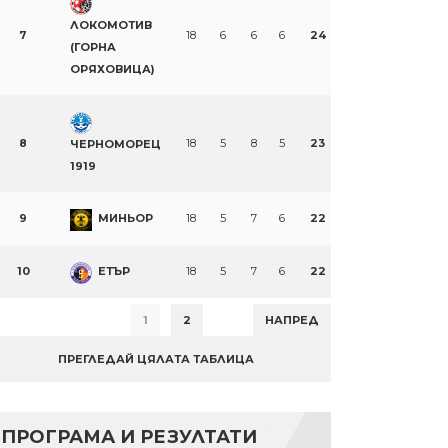
ЛОКОМОТИВ
7
18
6
6
6
24
(ГОРНА
ОРЯХОВИЦА)
8
18
5
8
5
23
ЧЕРНОМОРЕЦ
1919
9
МИНЬОР
18
5
7
6
22
n
re
10
ЕТЪР
18
5
7
6
22
1
2
НАПРЕД
ПРЕГЛЕДАЙ ЦЯЛАТА ТАБЛИЦА
ПРОГРАМА И РЕЗУЛТАТИ