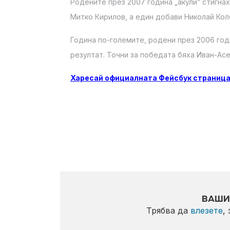
Родените през 2007 година „акули“ стигнаха
Митко Кирилов, а един добави Николай Кол
Година по-големите, родени през 2006 год
резултат. Точни за победата бяха Иван-Ас
Харесай официалната Фейсбук страница
ВАШИ
Трябва да
влезете
,