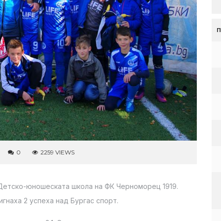
0
2259 VIEWS
Детско-юношеската школа на ФК Черноморец 1919.
гнаха 2 успеха над Бургас спорт.