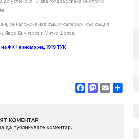
 до успех с 3:1. С два гола за успеха се отличи
ев.
ина, се наложиха над същия съперник, със същия
ен, Явор Димитров и Митко Шопов.
 на ФК Черноморец 1919 ТУК
Facebook
Mastodo
Email
Sha
ЯТ КОМЕНТАР
 за да публикувате коментар.