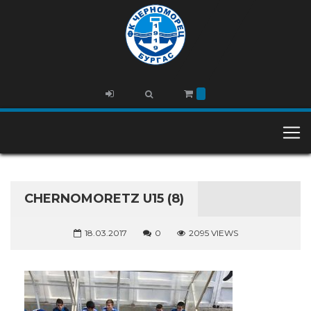
CHERNOMORETZ U15 (8)
18.03.2017
0
2095 VIEWS