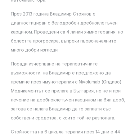
През 2013 година Владимир Стоянов е
диагностициран с белодробен дребноклетъчен
карцином. Проведени са 4 линии химиотерапия, но
болестта прогресира, въпреки първоначалните
много добри изгледи.
Поради изчерпване на терапевтичните
възможности, на Владимир е предложено да
премине през имунотерапия с Nivolumab (Опдиво).
Медикаментът се прилага в България, но не и при
лечение на дребноклетъчен карцином на бял дроб,
затова се налага Владимир да го заплати със
собствени средства, с които той не разполага.
Стойността на 6 цикъла терапия през 14 дни е 44