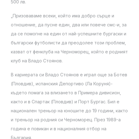
500 лв.
„Призоваваме всеки, който има добро сърце и
отношение, да пусне един, два или повече смс-и, за
да се помогне на един от най-успешните бургаски и
български футболисти да преодолее този проблем,
казват от фенклуба на Черноморец, който е родният
клуб на Владо Стоянов.
В кариерата си Владо Стоянов е играл още за Ботев
(Пловдив), испанския Депортиво (Ла Коруня)-
където помага за влизането в Примера дивисион,
както и в Спартак (Пловдив) и Порт Бургас. Бил е
национален треньор на юношите до 19 години, както
и треньор на родния си Черноморец. През 1989-а
година е повикан и в националния отбор на
България.