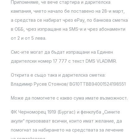
Припомняме, че вече стартира и дарителска
кампания, чието начало бе поставено на 28-и март,
а средства се набират чрез еPay, по банкова сметка
в ОББ, чрез изпращане на SMS-и и чрез абонаменти
от 2 и от 5 лева.
Смс-ите могат да бъдат изпращани на Единен
дарителски номер 17 777 с текст DMS VLADIMIR.
Открита е също така и дарителска сметка:
Владимир Русев Стоянов/ BG10TTBB94001524198551
Може да помогнете с какво сума имате възможност.
ФК Черноморец 1919 (Бургас) и фенклуба „Сините
акули“ призовават всички, които имат желание, да
помогнат за набирането на средствата за лечение
на голмайстора.