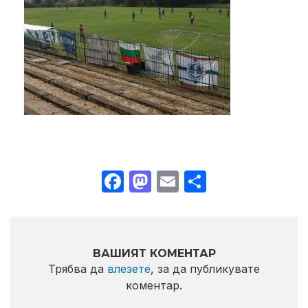
Facebook
Mastodon
Email
Share
ВАШИЯТ КОМЕНТАР
Трябва да
влезете
, за да публикувате
коментар.