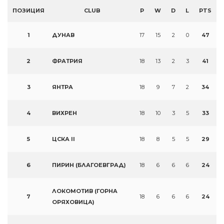
ПОЗИЦИЯ
CLUB
P
W
D
L
PTS
1
ДУНАВ
17
15
2
0
47
2
ФРАТРИЯ
18
13
2
3
41
3
ЯНТРА
18
9
7
2
34
4
ВИХРЕН
18
10
3
5
33
5
ЦСКА II
18
8
5
5
29
6
ПИРИН (БЛАГОЕВГРАД)
18
6
6
6
24
ЛОКОМОТИВ (ГОРНА
7
18
6
6
6
24
ОРЯХОВИЦА)