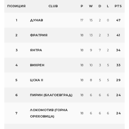
ПОЗИЦИЯ
CLUB
P
W
D
L
PTS
1
ДУНАВ
17
15
2
0
47
2
ФРАТРИЯ
18
13
2
3
41
3
ЯНТРА
18
9
7
2
34
4
ВИХРЕН
18
10
3
5
33
5
ЦСКА II
18
8
5
5
29
6
ПИРИН (БЛАГОЕВГРАД)
18
6
6
6
24
ЛОКОМОТИВ (ГОРНА
7
18
6
6
6
24
ОРЯХОВИЦА)