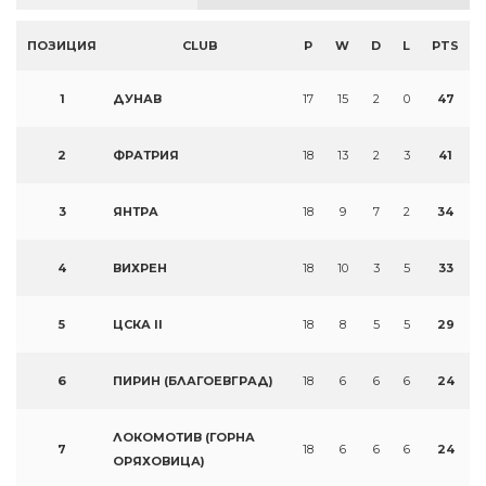
ПОЗИЦИЯ
CLUB
P
W
D
L
PTS
1
ДУНАВ
17
15
2
0
47
2
ФРАТРИЯ
18
13
2
3
41
3
ЯНТРА
18
9
7
2
34
4
ВИХРЕН
18
10
3
5
33
5
ЦСКА II
18
8
5
5
29
6
ПИРИН (БЛАГОЕВГРАД)
18
6
6
6
24
ЛОКОМОТИВ (ГОРНА
7
18
6
6
6
24
ОРЯХОВИЦА)