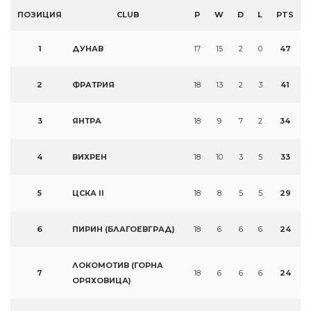
ПОЗИЦИЯ
CLUB
P
W
D
L
PTS
1
ДУНАВ
17
15
2
0
47
2
ФРАТРИЯ
18
13
2
3
41
3
ЯНТРА
18
9
7
2
34
4
ВИХРЕН
18
10
3
5
33
5
ЦСКА II
18
8
5
5
29
6
ПИРИН (БЛАГОЕВГРАД)
18
6
6
6
24
ЛОКОМОТИВ (ГОРНА
7
18
6
6
6
24
ОРЯХОВИЦА)