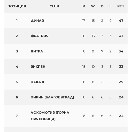
ПОЗИЦИЯ
CLUB
P
W
D
L
PTS
1
ДУНАВ
17
15
2
0
47
2
ФРАТРИЯ
18
13
2
3
41
3
ЯНТРА
18
9
7
2
34
4
ВИХРЕН
18
10
3
5
33
5
ЦСКА II
18
8
5
5
29
6
ПИРИН (БЛАГОЕВГРАД)
18
6
6
6
24
ЛОКОМОТИВ (ГОРНА
7
18
6
6
6
24
ОРЯХОВИЦА)