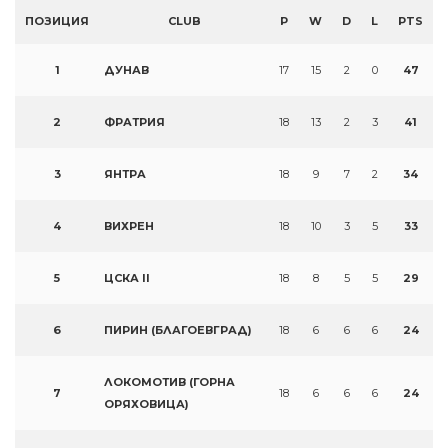
ПОЗИЦИЯ
CLUB
P
W
D
L
PTS
1
ДУНАВ
17
15
2
0
47
2
ФРАТРИЯ
18
13
2
3
41
3
ЯНТРА
18
9
7
2
34
4
ВИХРЕН
18
10
3
5
33
5
ЦСКА II
18
8
5
5
29
6
ПИРИН (БЛАГОЕВГРАД)
18
6
6
6
24
ЛОКОМОТИВ (ГОРНА
7
18
6
6
6
24
ОРЯХОВИЦА)