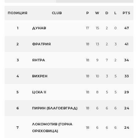
ПОЗИЦИЯ
CLUB
P
W
D
L
PTS
1
ДУНАВ
17
15
2
0
47
2
ФРАТРИЯ
18
13
2
3
41
3
ЯНТРА
18
9
7
2
34
4
ВИХРЕН
18
10
3
5
33
5
ЦСКА II
18
8
5
5
29
6
ПИРИН (БЛАГОЕВГРАД)
18
6
6
6
24
ЛОКОМОТИВ (ГОРНА
7
18
6
6
6
24
ОРЯХОВИЦА)