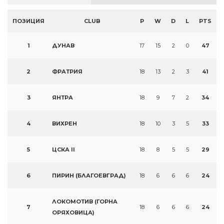
ПОЗИЦИЯ
CLUB
P
W
D
L
PTS
1
ДУНАВ
17
15
2
0
47
2
ФРАТРИЯ
18
13
2
3
41
3
ЯНТРА
18
9
7
2
34
4
ВИХРЕН
18
10
3
5
33
5
ЦСКА II
18
8
5
5
29
6
ПИРИН (БЛАГОЕВГРАД)
18
6
6
6
24
ЛОКОМОТИВ (ГОРНА
7
18
6
6
6
24
ОРЯХОВИЦА)