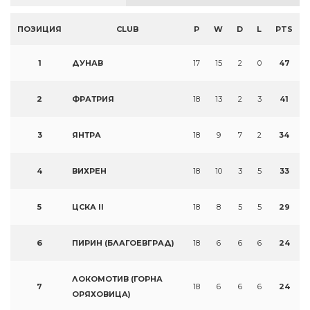
ПОЗИЦИЯ
CLUB
P
W
D
L
PTS
1
ДУНАВ
17
15
2
0
47
2
ФРАТРИЯ
18
13
2
3
41
3
ЯНТРА
18
9
7
2
34
4
ВИХРЕН
18
10
3
5
33
5
ЦСКА II
18
8
5
5
29
6
ПИРИН (БЛАГОЕВГРАД)
18
6
6
6
24
ЛОКОМОТИВ (ГОРНА
7
18
6
6
6
24
ОРЯХОВИЦА)