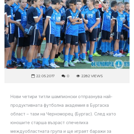
22.05.2017
0
2282 VIEWS
Нови четири титли шампионски отпразнува най-
продуктивната футболна академия в Бургаска
област – тази на Черноморец (Бургас). След като
юношите старша възраст спечелиха
междуобластната група и ще играят баражи за