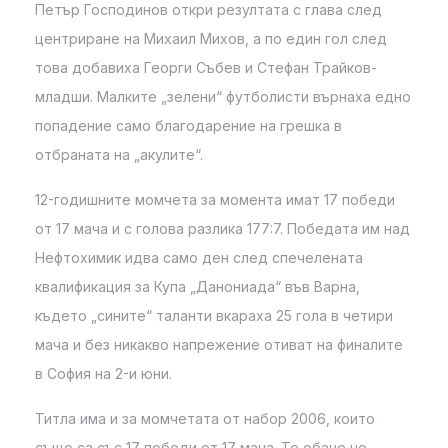
Петър Господинов откри резултата с глава след
центриране на Михаил Михов, а по един гол след
това добавиха Георги Събев и Стефан Трайков-
младши. Малките „зелени“ футболисти върнаха едно
попадение само благодарение на грешка в
отбраната на „акулите“.
12-годишните момчета за момента имат 17 победи
от 17 мача и с голова разлика 177:7. Победата им над
Нефтохимик идва само ден след спечелената
квалификация за Купа „Данониада“ във Варна,
където „сините“ таланти вкараха 25 гола в четири
мача и без никакво напрежение отиват на финалите
в София на 2-и юни.
Титла има и за момчетата от набор 2006, които
също са със 17 победи от 17 мача. Те обаче не