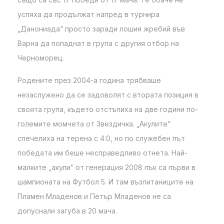
успяха да продължат напред в турнира
„Данониада“ просто заради лошия жребий във
Варна да попаднат в група с другия отбор на
Черноморец.
Родените през 2004-а година трябваше
незаслужено да се задоволят с втората позиция в
своята група, където отстъпиха на две години по-
големите момчета от Звездичка. „Акулите“
спечелиха на терена с 4:0, но по служебен път
победата им беше несправедливо отнета. Най-
малките „акули“ от генерация 2008 пък са първи в
шампионата на Футбол 5. И там възпитаниците на
Пламен Младенов и Петър Младенов не са
допуснали загуба в 20 мача.