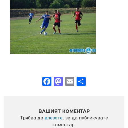
Facebook
Mastodon
Email
Share
ВАШИЯТ КОМЕНТАР
Трябва да
влезете
, за да публикувате
коментар.