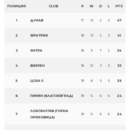
ПОЗИЦИЯ
CLUB
P
W
D
L
PTS
1
ДУНАВ
17
15
2
0
47
2
ФРАТРИЯ
18
13
2
3
41
3
ЯНТРА
18
9
7
2
34
4
ВИХРЕН
18
10
3
5
33
5
ЦСКА II
18
8
5
5
29
6
ПИРИН (БЛАГОЕВГРАД)
18
6
6
6
24
ЛОКОМОТИВ (ГОРНА
7
18
6
6
6
24
ОРЯХОВИЦА)