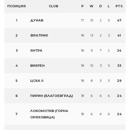
ПОЗИЦИЯ
CLUB
P
W
D
L
PTS
1
ДУНАВ
17
15
2
0
47
2
ФРАТРИЯ
18
13
2
3
41
3
ЯНТРА
18
9
7
2
34
4
ВИХРЕН
18
10
3
5
33
5
ЦСКА II
18
8
5
5
29
6
ПИРИН (БЛАГОЕВГРАД)
18
6
6
6
24
ЛОКОМОТИВ (ГОРНА
7
18
6
6
6
24
ОРЯХОВИЦА)