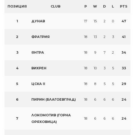
ПОЗИЦИЯ
CLUB
P
W
D
L
PTS
1
ДУНАВ
17
15
2
0
47
2
ФРАТРИЯ
18
13
2
3
41
3
ЯНТРА
18
9
7
2
34
4
ВИХРЕН
18
10
3
5
33
5
ЦСКА II
18
8
5
5
29
6
ПИРИН (БЛАГОЕВГРАД)
18
6
6
6
24
ЛОКОМОТИВ (ГОРНА
7
18
6
6
6
24
ОРЯХОВИЦА)