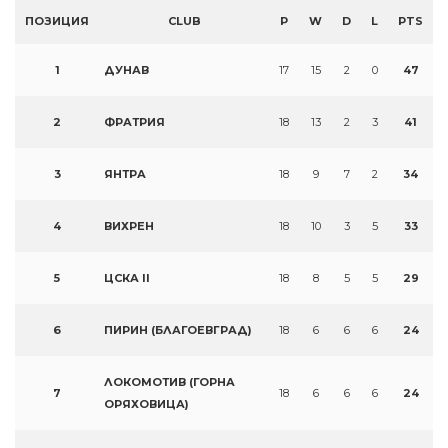
ПОЗИЦИЯ
CLUB
P
W
D
L
PTS
1
ДУНАВ
17
15
2
0
47
2
ФРАТРИЯ
18
13
2
3
41
3
ЯНТРА
18
9
7
2
34
4
ВИХРЕН
18
10
3
5
33
5
ЦСКА II
18
8
5
5
29
6
ПИРИН (БЛАГОЕВГРАД)
18
6
6
6
24
ЛОКОМОТИВ (ГОРНА
7
18
6
6
6
24
ОРЯХОВИЦА)