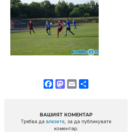
Facebook
Mastodon
Email
Share
ВАШИЯТ КОМЕНТАР
Трябва да
влезете
, за да публикувате
коментар.