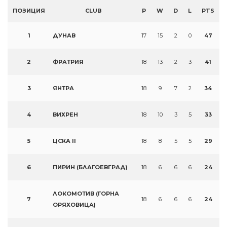
ПОЗИЦИЯ
CLUB
P
W
D
L
PTS
1
ДУНАВ
17
15
2
0
47
2
ФРАТРИЯ
18
13
2
3
41
3
ЯНТРА
18
9
7
2
34
4
ВИХРЕН
18
10
3
5
33
5
ЦСКА II
18
8
5
5
29
6
ПИРИН (БЛАГОЕВГРАД)
18
6
6
6
24
ЛОКОМОТИВ (ГОРНА
7
18
6
6
6
24
ОРЯХОВИЦА)