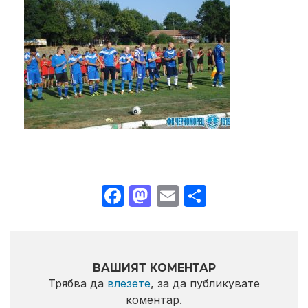
Facebook
Mastodon
Email
Share
ВАШИЯТ КОМЕНТАР
Трябва да
влезете
, за да публикувате
коментар.