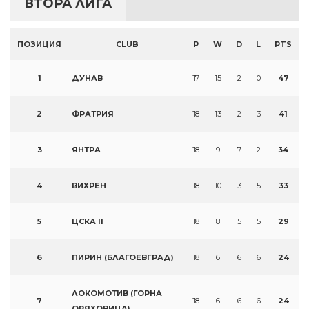
ВТОРА ЛИГА
ПОЗИЦИЯ
CLUB
P
W
D
L
PTS
1
ДУНАВ
17
15
2
0
47
2
ФРАТРИЯ
18
13
2
3
41
3
ЯНТРА
18
9
7
2
34
4
ВИХРЕН
18
10
3
5
33
5
ЦСКА II
18
8
5
5
29
6
ПИРИН (БЛАГОЕВГРАД)
18
6
6
6
24
ЛОКОМОТИВ (ГОРНА
7
18
6
6
6
24
ОРЯХОВИЦА)