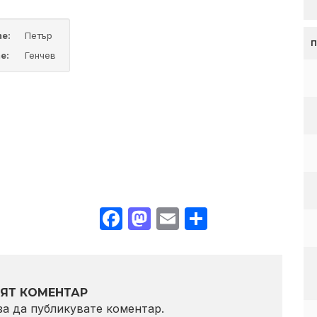
me:
Петър
e:
Генчев
Facebook
Mastodon
Email
Share
ЯТ КОМЕНТАР
 за да публикувате коментар.