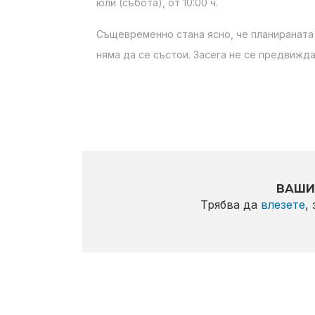
юли (събота), от 10:00 ч.
Същевременно стана ясно, че планираната
няма да се състои. Засега не се предвижда
ВАШИ
Трябва да
влезете
,