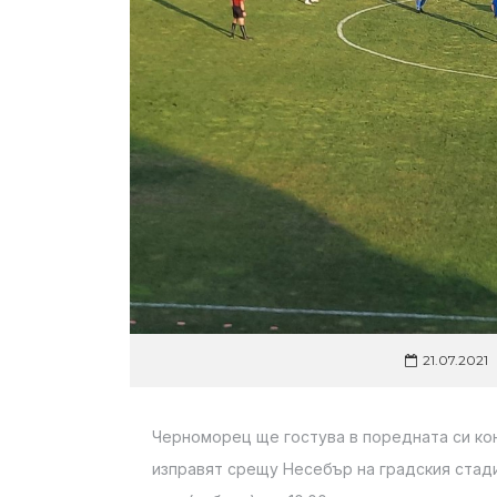
21.07.2021
Черноморец ще гостува в поредната си ко
изправят срещу Несебър на градския стад