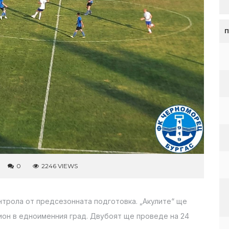
0
2246 VIEWS
нтрола от предсезонната подготовка. „Акулите“ ще
ион в едноименния град. Двубоят ще проведе на 24