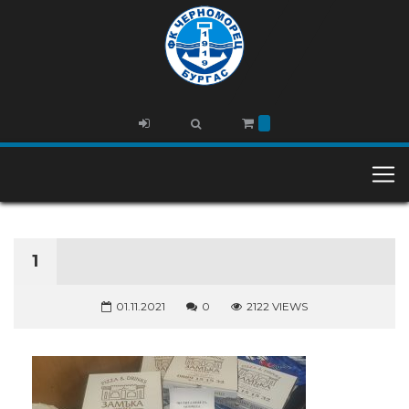
1
01.11.2021
0
2122 VIEWS