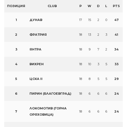
ПОЗИЦИЯ
CLUB
P
W
D
L
PTS
1
ДУНАВ
17
15
2
0
47
2
ФРАТРИЯ
18
13
2
3
41
3
ЯНТРА
18
9
7
2
34
4
ВИХРЕН
18
10
3
5
33
5
ЦСКА II
18
8
5
5
29
6
ПИРИН (БЛАГОЕВГРАД)
18
6
6
6
24
ЛОКОМОТИВ (ГОРНА
7
18
6
6
6
24
ОРЯХОВИЦА)