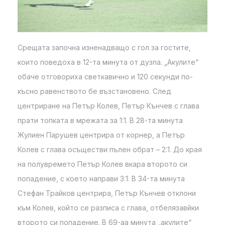
Срещата започна изненадващо с гол за гостите,
които поведоха в 12-та минута от дузпа. „Акулите“
обаче отговориха светкавично и 120 секунди по-
късно равенството бе възстановено. След
центриране на Петър Колев, Петър Кънчев с глава
прати топката в мрежата за 1:1. В 28-та минута
Жулиен Парушев центрира от корнер, а Петър
Колев с глава осъществи пълен обрат – 2:1. До края
на полувремето Петър Колев вкара второто си
попадение, с което направи 3:1. В 34-та минута
Стефан Трайков центрира, Петър Кънчев отклони
към Колев, който се разписа с глава, отбелязавйки
второто си попадение. В 69-аа минута „акулите“