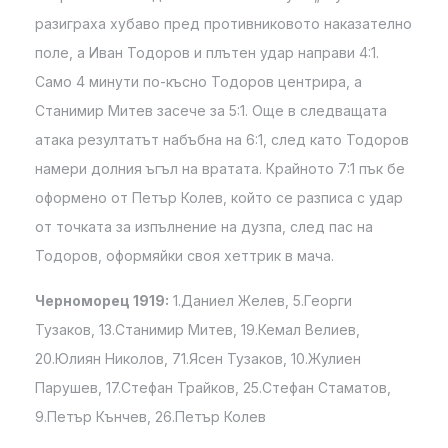
разиграха хубаво пред противниковото наказателно
поле, а Иван Тодоров и плътен удар направи 4:1.
Само 4 минути по-късно Тодоров центрира, а
Станимир Митев засече за 5:1. Още в следващата
атака резултатът набъбна на 6:1, след като Тодоров
намери долния ъгъл на вратата. Крайното 7:1 пък бе
оформено от Петър Колев, който се разписа с удар
от точката за изпълнение на дузпа, след пас на
Тодоров, оформяйки своя хеттрик в мача.
Черноморец 1919:
1.Даниел Желев, 5.Георги
Тузаков, 13.Станимир Митев, 19.Кемал Велиев,
20.Юлиян Николов, 71.Ясен Тузаков, 10.Жулиен
Парушев, 17.Стефан Трайков, 25.Стефан Стаматов,
9.Петър Кънчев, 26.Петър Колев