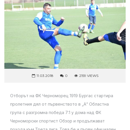
11.03.2018
0
2159 VIEWS
Отборът на ФК Черноморец 1919 Бургас стартира
пролетния дял от първенството в „А“ Областна
група с разгромна победа 7:1 у дома над ФК
Черноморски спортист Обзор и продължават
похода към Трета лига. Това бе и първи официален