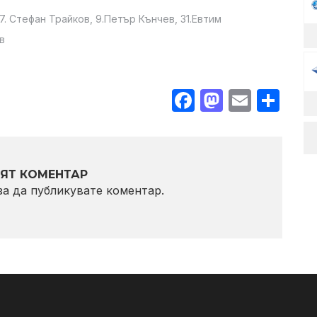
17. Стефан Трайков, 9.Петър Кънчев, 31.Евтим
в
Facebook
Mastodo
Email
Sha
ЯТ КОМЕНТАР
 за да публикувате коментар.