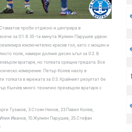
 Стаматов проби отдясно и центрира в
сече за 0:1. В 35-та минута Жулиен Парушев удвои
 реализира изключително красив гол, като с мощен и
ното поле, намери долния десен ъгъл за 0:2. В
ехвърли вратаря, но топката срещна гредата. Все
асическо измерение. Петър Колев нахлу в
и топката в мрежата за 0:3. Крайният резултат бе
тър Кънчев много технично прехвърли вратаря с
орги Тузаков, 3.Стоян Ненов, 23.Павел Колев,
.Илия Иванов, 10.Жулиен Парушев, 25.Стефан
в