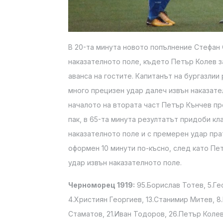
В 20-та минута новото попълнение Стефан
наказателното поле, където Петър Колев за
аванса на гостите. Капитанът на бургазлии
много прецизен удар далеч извън наказател
началото на втората част Петър Кънчев пр
пак, в 65-та минута резултатът придоби кл
наказателното поле и с премерен удар прат
оформен 10 минути по-късно, след като Пе
удар извън наказателното поле.
Черноморец 1919:
95.Борислав Тотев, 5.Ге
4.Християн Георгиев, 13.Станимир Митев, 8
Стаматов, 21.Иван Тодоров, 26.Петър Коле