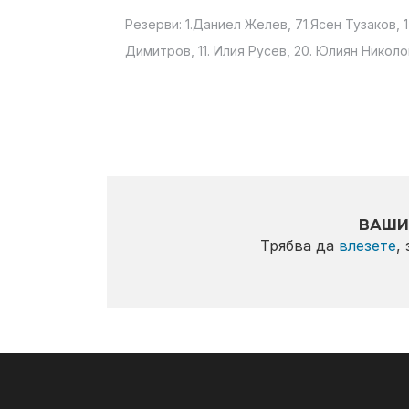
Резерви: 1.Даниел Желев, 71.Ясен Тузаков, 
Димитров, 11. Илия Русев, 20. Юлиян Николо
ВАШИ
Трябва да
влезете
,