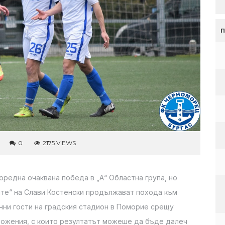
0
2175 VIEWS
оредна очаквана победа в „А“ Областна група, но
ите“ на Слави Костенски продължават похода към
ични гости на градския стадион в Поморие срещу
ложения, с които резултатът можеше да бъде далеч