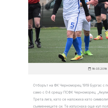
18.03.2018
Отборът на ФК Черноморец 1919 Бургас с п
само с 0:4 срещу ПСФК Черноморец. „Акул
Трета лига, като се наложиха като символ
съименниците си. Те изпуснаха още куп по