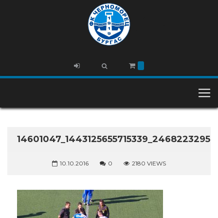
14601047_1443125655715339_2468223295
10.10.2016
0
2180 VIEWS