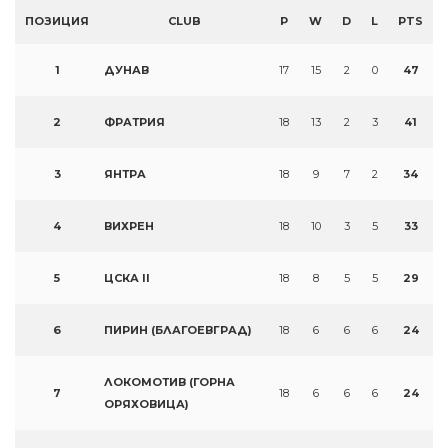
ПОЗИЦИЯ
CLUB
P
W
D
L
PTS
1
ДУНАВ
17
15
2
0
47
2
ФРАТРИЯ
18
13
2
3
41
3
ЯНТРА
18
9
7
2
34
4
ВИХРЕН
18
10
3
5
33
5
ЦСКА II
18
8
5
5
29
6
ПИРИН (БЛАГОЕВГРАД)
18
6
6
6
24
ЛОКОМОТИВ (ГОРНА
7
18
6
6
6
24
ОРЯХОВИЦА)